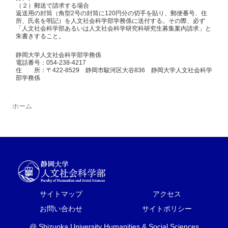
（２）郵送で請求する場合
返送用の封筒（角型2号の封筒に120円分の切手を貼り、郵便番号、住
所、氏名を明記）を人文社会科学部学務係に送付する。その際、必ず
「人文社会科学部あるいは人文社会科学研究科研究生募集案内請求」と
朱書きすること。
静岡大学人文社会科学部学務係
電話番号：054-238-4217
住 所：〒422-8529 静岡市駿河区大谷836 静岡大学人文社会科学
部学務係
ホーム
サイトマップ
アクセス
お問い合わせ
サイトポリシー
@ Shizuoka University Humanities & Social Sciences