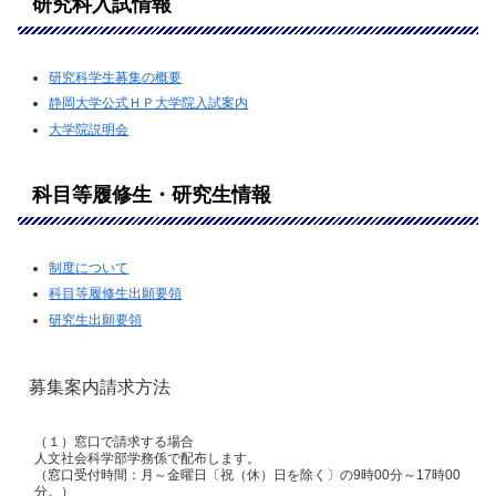
研究科入試情報
研究科学生募集の概要
静岡大学公式ＨＰ大学院入試案内
大学院説明会
科目等履修生・研究生情報
制度について
科目等履修生出願要領
研究生出願要領
募集案内請求方法
（１）窓口で請求する場合
人文社会科学部学務係で配布します。
（窓口受付時間：月～金曜日〔祝（休）日を除く〕の9時00分～17時00
分。）