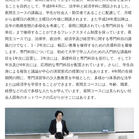
ることを目的として、平成8年4月に、法学科と経済学科に開設されました。
夜間主コースの講義は、学生が社会人・勤労者であることに配慮して、月曜
から金曜日の夜間と土曜日の午後に開講されます。また平成24年度以降は、
近年の勤務形態の多様化を考慮して、昼間に開講されている専門科目を「60
単位」まで修得することができるフレックスタイム制度を採っています。夜
間主コースでは、法律学、政治学、経済学及び経営学に関する専門科目の講
義だけでなく、1・2年次には、幅広い教養を修得するための共通科目を履修
します。専門科目については、初めて大学で学ぶ人のための入門的な講義科
目を1年次に設置し、2年次には、基礎科目と専門科目を並行して、そして3
年次及び4年次には、応用的な専門科目が配置されています。さらに、学生自
身による報告と議論が中心の演習形式の授業(ゼミ)もあります。4年間の在籍
期間の間に、専門演習等の少人数教育を中核とした、多様かつ体系的な法学
または経済学を学習することができます。夜間主コースには、年齢、職業、
経歴などの点で多様な人たちが学んでいます。昼間コースには見られない社
会人固有のネットワークの広がりがそこにはあります。