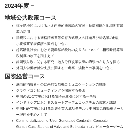
2024年度
−
地域公共政策コース
梅ヶ島地区におけるネオ内発的発展論の実践－結節機能と地域固有資
源の活用
消費税における適格請求書等保存方式導入の課題及び対処策の検討－
小規模事業者保護の観点を中心に－
超高齢化社会における資産移転税制のあり方について－相続時精算課
税制度の改正を踏まえて－
静岡県財政に関する研究－地方分権改革以降の府県の在り方を探る－
外国人労働者就労支援に関する一考察―浜松市の事例を中心に―
国際経営コース
感情的消費者への効果的な危機コミュニケーションの戦略
クラウドコンピューティングを採用する要因
中国のBtoC市場における電子商取引に関する一考察
インドネシアにおけるスタートアップエコシステムの現状と課題
中国NEV市場における新興企業の成功モデル：中国電気自動車メーカ
ー理想を中心として
Commercialization of User-Generated Content in Computer
Games:Case Studies of Valve and Bethesda（コンピューターゲーム