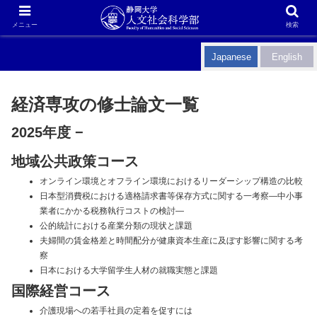
メニュー
検索
Japanese
English
経済専攻の修士論文一覧
2025年度
−
地域公共政策コース
オンライン環境とオフライン環境におけるリーダーシップ構造の比較
日本型消費税における適格請求書等保存方式に関する一考察―中小事
業者にかかる税務執行コストの検討―
公的統計における産業分類の現状と課題
夫婦間の賃金格差と時間配分が健康資本生産に及ぼす影響に関する考
察
日本における大学留学生人材の就職実態と課題
国際経営コース
介護現場への若手社員の定着を促すには