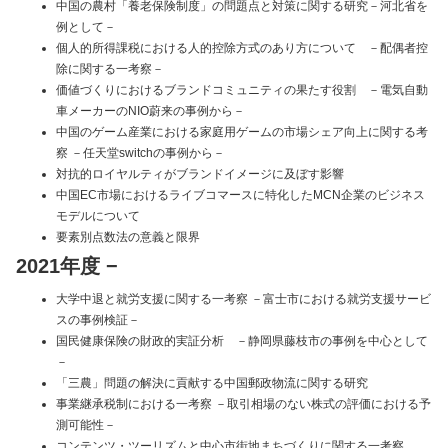
中国の農村「養老保険制度」の問題点と対策に関する研究－河北省を
例として－
個人的所得課税における人的控除方式のあり方について －配偶者控
除に関する一考察－
価値づくりにおけるブランドコミュニティの果たす役割 －電気自動
車メーカーのNIO蔚来の事例から－
中国のゲーム産業における家庭用ゲームの市場シェア向上に関する考
察 －任天堂switchの事例から－
対抗的ロイヤルティがブランドイメージに及ぼす影響
中国EC市場におけるライブコマースに特化したMCN企業のビジネス
モデルについて
要素別点数法の意義と限界
2021年度
−
大学中退と就労支援に関する一考察 －富士市における就労支援サービ
スの事例検証－
国民健康保険の財政的実証分析 －静岡県藤枝市の事例を中心として
－
「三農」問題の解決に貢献する中国郵政物流に関する研究
事業継承税制における一考察 －取引相場のない株式の評価における予
測可能性－
コンテンツ・ツーリズムと中心市街地まちづくりに関する一考察