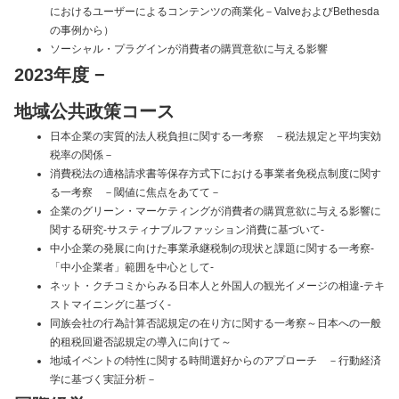
におけるユーザーによるコンテンツの商業化－ValveおよびBethesda
の事例から）
ソーシャル・プラグインが消費者の購買意欲に与える影響
2023年度
−
地域公共政策コース
日本企業の実質的法人税負担に関する一考察 －税法規定と平均実効
税率の関係－
消費税法の適格請求書等保存方式下における事業者免税点制度に関す
る一考察 －閾値に焦点をあてて－
企業のグリーン・マーケティングが消費者の購買意欲に与える影響に
関する研究-サスティナブルファッション消費に基づいて-
中小企業の発展に向けた事業承継税制の現状と課題に関する一考察-
「中小企業者」範囲を中心として-
ネット・クチコミからみる日本人と外国人の観光イメージの相違-テキ
ストマイニングに基づく-
同族会社の行為計算否認規定の在り方に関する一考察～日本への一般
的租税回避否認規定の導入に向けて～
地域イベントの特性に関する時間選好からのアプローチ －行動経済
学に基づく実証分析－