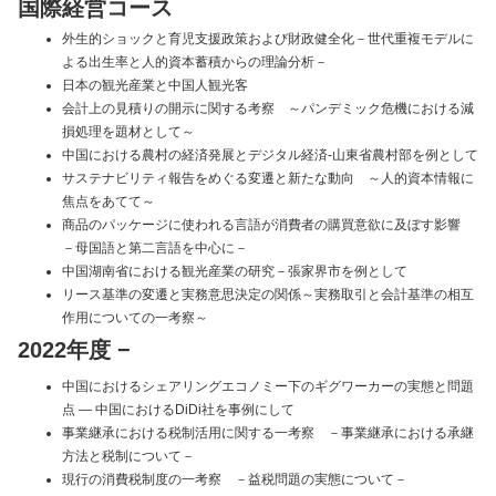
国際経営コース
外生的ショックと育児支援政策および財政健全化－世代重複モデルに
よる出生率と人的資本蓄積からの理論分析－
日本の観光産業と中国人観光客
会計上の見積りの開示に関する考察 ～パンデミック危機における減
損処理を題材として～
中国における農村の経済発展とデジタル経済-山東省農村部を例として
サステナビリティ報告をめぐる変遷と新たな動向 ～人的資本情報に
焦点をあてて～
商品のパッケージに使われる言語が消費者の購買意欲に及ぼす影響
－母国語と第二言語を中心に－
中国湖南省における観光産業の研究－張家界市を例として
リース基準の変遷と実務意思決定の関係～実務取引と会計基準の相互
作用についての一考察～
2022年度
−
中国におけるシェアリングエコノミー下のギグワーカーの実態と問題
点 ― 中国におけるDiDi社を事例にして
事業継承における税制活用に関する一考察 －事業継承における承継
方法と税制について－
現行の消費税制度の一考察 －益税問題の実態について－