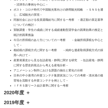
－沼津市の事例を中心に－
ポスト・コロナ時代で中国観光客向けの静岡観光戦略 －ＳＮＳを通
じ、広域観光の実現－
同族社会における役員退職給与に関する一考察 －適正額の算定基準
についての検討－
実験調査：学生の成績に対する成績連動型奨学金の因果効果の推定と
統計的因果推論
今日の所得税のあり方についての一考察 －金融所得課税を中心と
して－
相続税の課税方式に関する一考察 －純粋な遺産取得課税方式の採
用へ向けて－
産業発展史から見る缶詰産地・静岡に関する研究 －缶詰産地・静岡
に関する歴史的視点から考える産地分析－
アニメーション制作における課題の抽出と変化の分析
日本の中小港湾の外貨コンテナ集貨状況についての考察－清水港の後
背地を流動する外貨コンテナを例として－
ＩＦＲＳ新リース会計基準に関する一考察
2020年度
＋
2019年度
＋