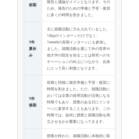
報告と議論がメインとなります。その
前期
ため、報告のための準備と予習・復習
に多くの時間を割きました。
主に就職活動に力を入れていました。
1dayのインターンだけでなく、
1年
1weekの長期インターンにも参加し
夏休
ました。就職活動を通じて外の世界や
み
他大学の院生を知ることは研究へのモ
チベーションの向上につながり、自身
にとって良い刺激となります。
前期と同様に報告準備と予習・復習に
時間を割きました。ただ、就職活動に
おいては企業の採用活動が活発になる
1年
時期でもあり、授業のある日にインタ
後期
ーンに参加することもあります。この
時期では、如何に授業と就職活動を両
立させるかが重要になってきます。
授業が終わり、就職活動に本格的に取