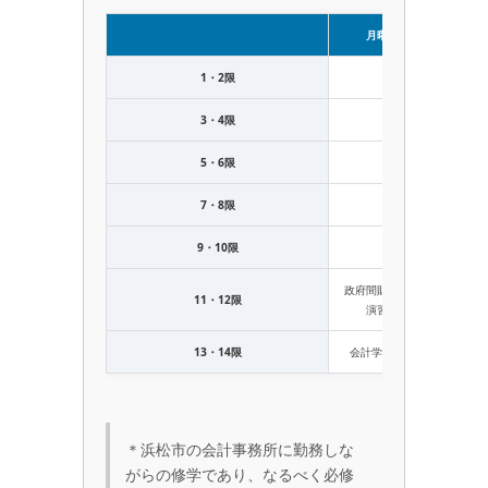
月曜日
火
1・2限
3・4限
5・6限
7・8限
9・10限
政府間財政関係
地域公
11・12限
演習Ⅰ
ース基
13・14限
会計学演習Ⅰ
＊浜松市の会計事務所に勤務しな
がらの修学であり、なるべく必修