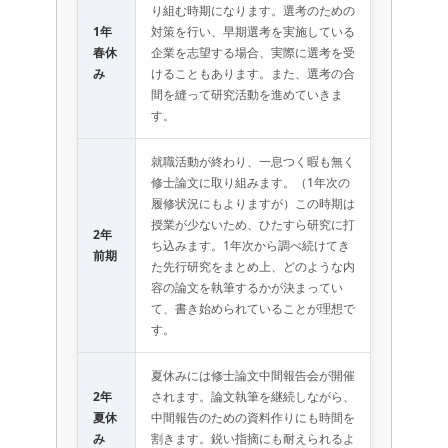
り組む時期になります。選考のための
1年
対策を行い、早期選考を実施している
春休
企業を志望する場合、実際に選考を受
み
けることもあります。また、選考の合
間を縫って研究活動を進めていきま
す。
就職活動が終わり、一息つく暇も無く
修士論文に取り組みます。（1年次の
履修状況にもよりますが）この時期は
授業が少ないため、ひたすら研究に打
2年
ち込みます。1年次から調べ続けてき
前期
た先行研究をまとめ上、どのような内
容の論文を執筆するかが決まってい
て、書き始められていることが理想で
す。
夏休みには修士論文中間報告会が開催
2年
されます。論文執筆を継続しながら、
夏休
中間報告のための資料作りにも時間を
み
割きます。鋭い指摘にも耐えられるよ