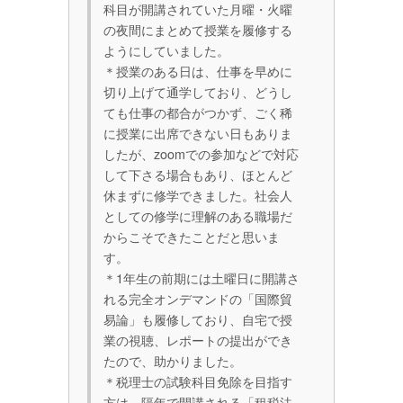
科目が開講されていた月曜・火曜
の夜間にまとめて授業を履修する
ようにしていました。
＊授業のある日は、仕事を早めに
切り上げて通学しており、どうし
ても仕事の都合がつかず、ごく稀
に授業に出席できない日もありま
したが、zoomでの参加などで対応
して下さる場合もあり、ほとんど
休まずに修学できました。社会人
としての修学に理解のある職場だ
からこそできたことだと思いま
す。
＊1年生の前期には土曜日に開講さ
れる完全オンデマンドの「国際貿
易論」も履修しており、自宅で授
業の視聴、レポートの提出ができ
たので、助かりました。
＊税理士の試験科目免除を目指す
方は、隔年で開講される「租税法