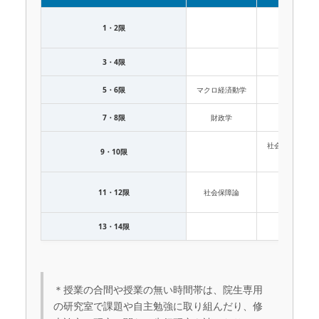
1・2限
3・4限
5・6限
マクロ経済動学
7・8限
財政学
社会的不平等論
9・10限
演習Ⅱ
11・12限
社会保障論
13・14限
＊授業の合間や授業の無い時間帯は、院生専用
の研究室で課題や自主勉強に取り組んだり、修