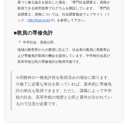
基づく修士論文を提出した場合、「専門社会調査士」資格が
取得できる研究指導プログラムを開設しています。「専門社
会調査士」資格については、社会調査協会ウェブサイト（リ
ンク：
http://jasr.or.jp/
）を参照して下さい。
■教員の専修免許
中学社会、高校公民
地域の教育界からの要望に応えて、社会系の教員に再教育お
よび専修免許取得の機会を提供しています。中学校社会及び
高等学校公民の専修免許が取得可能です。
※同教科の一種免許状を取得済みの場合に限ります。
※修了に必要な単位を取っていれば、基本的に専修免
許の単位も取得できます。ただし、講義によって中学
校の社会、高等学校の地歴と公民と要件が分かれてい
るので注意が必要です。