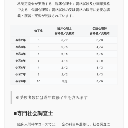
格認定協会が実施する「臨床心理士」資格試験及び国家資格
である「公認心理師」資格試験の受験資格の取得に必要な講
義・演習・実習が開設されています。
臨床心理士
公認心理師
修了生
合格者／受験者
合格者／受験者
令和2年
8
6／7
8／8
令和3年
6
5／5
4／4
令和4年
5
5／5
5／5
令和5年
6
4／4
8／8
令和6年
4
2／2
3／3
令和7年
2
2／2
3／3
令和8年
10
未定
8／9
※受験者数には過年度修了生を含みます
■専門社会調査士
臨床人間科学コースでは、一定の科目を履修し、社会調査に