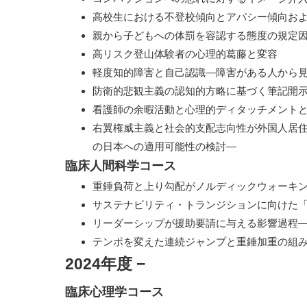
高校生における不登校傾向とアパシー傾向お
親から子どもへの体罰を容認する態度の規定
高リスク登山体験者の心理的葛藤と変容
軽度知的障害と自己認識―障害がある人から
防衛的悲観主義の認知的方略に基づく筆記開
看護師の余暇活動と心理的ディタッチメント
右翼権威主義と社会的支配志向性が外国人居住者に対する寛
の日本への適用可能性の検討―
臨床人間科学コース
重錘負荷と上り勾配がノルディックウォーキ
サステナビリティ・トランジションに向けた
リーダーシップが援助要請に与える影響過程
テンポを変えた連続ジャンプと重錘加重の組
2024年度
−
臨床心理学コース