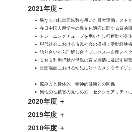
2021年度
−
異なる自転車回転数を用いた最大運動テスト
在日中国人留学生の異文化適応に関する質的
トレーニングチューブを用いた歩行運動が身
現代社会における市民社会の様相：活動経験
語り合いから理解し合うプロセス―自閉スペ
ＳＮＳ利用行動が母親の育児感情に及ぼす影
集団場面における幼児に対するメンタライジ
―
悩み方と身体的・精神的健康との関係
男性の性被害の見つめ方―セクシュアリティ
2020年度
＋
2019年度
＋
2018年度
＋