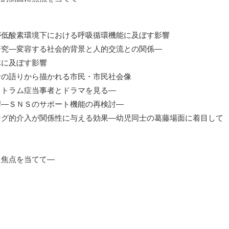
が低酸素環境下における呼吸循環機能に及ぼす影響
研究―変容する社会的背景と人的交流との関係―
体に及ぼす影響
者の語りから描かれる市民・市民社会像
クトラム症当事者とドラマを見る―
響―ＳＮＳのサポート機能の再検討―
ング的介入が関係性に与える効果―幼児同士の葛藤場面に着目して
に焦点を当てて―