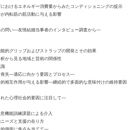
グにおけるエネルギー消費量からみたコンディショニングの提示
作が内転筋の筋活動に与える影響
への問い―友情結婚当事者のインタビュー調査から―
機能的グリップおよびストラップの開発とその効果
分析から見る地域と芸術の関係性
意識
な喪失―適応に向かう要因とプロセス―
会的相互作用が与える影響―継続的で多面的な意味付けの維持要因
された心理社会的要因に注目して―
不全への注意機能訓練課題による介入
的ニーズと支援の在り方
定的側面に焦点を当てて―