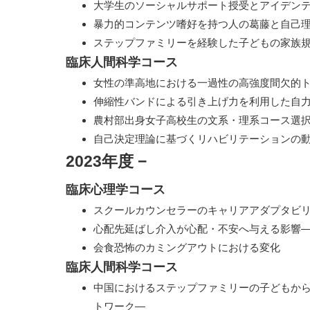
大学生のソーシャルサポート授受とアイデン
暴力的コンテンツ嗜好を持つ人の葛藤と自己
ステップファミリーを経験した子どもの家族
臨床人間科学コース
女性の準高地における一過性の高強度間欠的
伸縮性バンドによる引き上げ力を利用した自
農村部出身女子高校生の文系・理系コース選
自己決定理論に基づくリハビリテーションの
2023年度
−
臨床心理学コース
スクールカウンセラーのキャリアアダプタビ
心配先延ばし介入が心配・不安へ与える影響
会食恐怖のカミングアウトにおける変化
臨床人間科学コース
中国におけるステップファミリーの子どもか
トワーク―