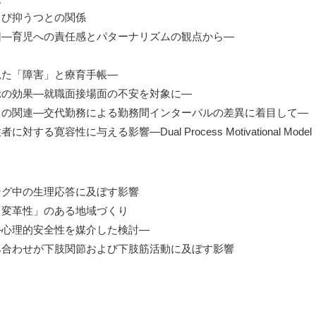
よび抑うつとの関係
因―育児への責任感とパターナリズムの観点から―
見た「障害」と療育手帳―
示の効果―就職面接場面の不安を対象に―
との関連―交代勤務による勤務間インターバルの差異に着目して―
容性に与える影響―Dual Process Motivational Model
ング中の生理応答に及ぼす影響
「変革性」のある地域づくり
―心理的安全性を媒介した検討―
み合わせが下肢関節および下肢筋活動に及ぼす影響