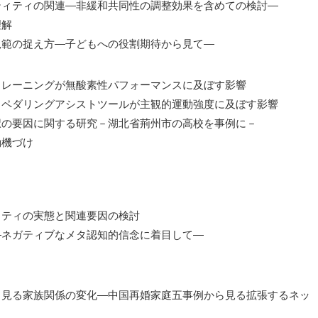
ティティの関連―非緩和共同性の調整効果を含めての検討―
理解
規範の捉え方―子どもへの役割期待から見て―
トレーニングが無酸素性パフォーマンスに及ぼす影響
力ペダリングアシストツールが主観的運動強度に及ぼす影響
択の要因に関する研究－湖北省荊州市の高校を事例に－
動機づけ
リティの実態と関連要因の検討
―ネガティブなメタ認知的信念に着目して―
ら見る家族関係の変化―中国再婚家庭五事例から見る拡張するネッ