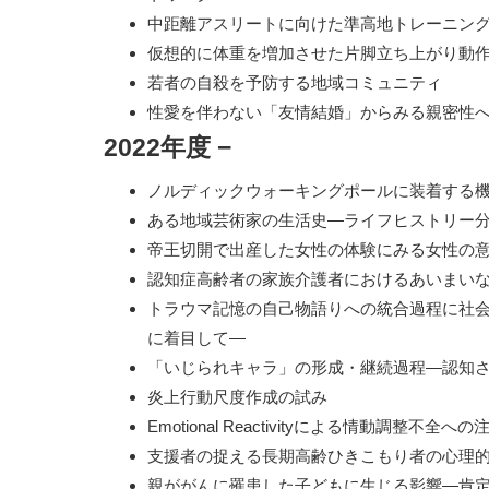
中距離アスリートに向けた準高地トレーニン
仮想的に体重を増加させた片脚立ち上がり動
若者の自殺を予防する地域コミュニティ
性愛を伴わない「友情結婚」からみる親密性
2022年度
−
ノルディックウォーキングポールに装着する
ある地域芸術家の生活史―ライフヒストリー
帝王切開で出産した女性の体験にみる女性の
認知症高齢者の家族介護者におけるあいまい
トラウマ記憶の自己物語りへの統合過程に社
に着目して―
「いじられキャラ」の形成・継続過程―認知
炎上行動尺度作成の試み
Emotional Reactivityによる情動調整
支援者の捉える長期高齢ひきこもり者の心理
親ががんに罹患した子どもに生じる影響―肯