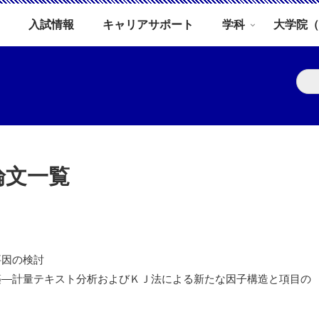
入試情報
キャリアサポート
学科
大学院（
論文一覧
要因の検討
築―計量テキスト分析およびＫＪ法による新たな因子構造と項目の
入