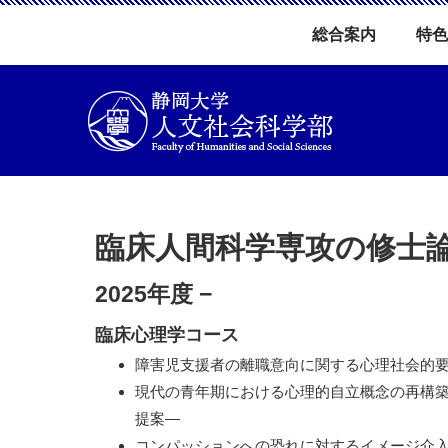
総合案内
特色
臨床人間科学専攻の修士
2025年度
−
臨床心理学コース
障害児支援者の離職意向に関する心理社会的
現代の青年期における心理的自立概念の再構
提案―
コンパッションへの恐れに対するイメージ介